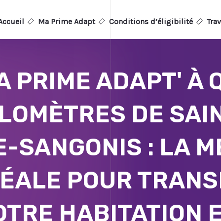
Accueil
Ma Prime Adapt
Conditions d’éligibilité
Trav
A PRIME ADAPT' À
ILOMÈTRES DE SAI
E-SANGONIS : LA 
DÉALE POUR TRAN
OTRE HABITATION 